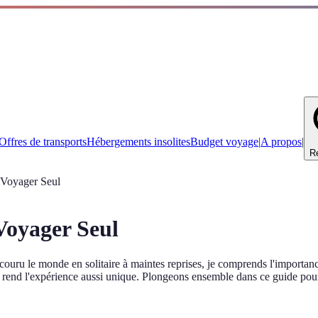
Offres de transports
Hébergements insolites
Budget voyage
|
A propos
|
R
 Voyager Seul
Voyager Seul
couru le monde en solitaire à maintes reprises, je comprends l'importan
qui rend l'expérience aussi unique. Plongeons ensemble dans ce guide pou