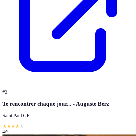
#
2
Te rencontrer chaque jour... - Auguste Berz
Saint Paul GF
★
★
★
★
★
4
/5