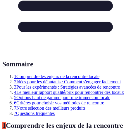
Sommaire
1
Comprendre les enjeux de la rencontre locale
2
Idées pour les débutants : Comment s'engager facilement
3
Pour les expérimentés : Stratégies avancées de rencontre
4
Le meilleur rapport qualité/prix pour rencontrer des locaux
5
Options haut de gamme pour une immersion locale
6
Critères pour choisir vos méthodes de rencontre
7
Notre sélection des meilleurs produits
?
Questions fréquentes
1
Comprendre les enjeux de la rencontre