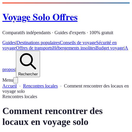
Voyage Solo Offres
Comparatifs indépendants · Guides d'experts · 100% gratuit
Guides
|
Destinations populaires
Conseils de voyage
Sécurité en
voyage
Offres de transports
Hébergements insolites
Budget voyage
|
A
propos
|
Rechercher
Menu
Accueil
Rencontres locales
Comment rencontrer des locaux en
voyage solo
Rencontres locales
Comment rencontrer des
locaux en voyage solo