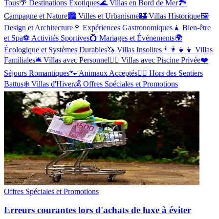
Tous
🌴
Destinations Exotiques
🌊
Villas en Bord de Mer
🏞️
Campagne et Nature
🏙️
Villes et Urbanisme
🏰
Villas Historique
🖼️
Design et Architecture
🍷
Expériences Gastronomiques
🧘
Bien-être
et Spa
⚽
Activités Sportives
💍
Mariages et Événements
🌍
Écologique et Systèmes Durables
🦄
Villas Insolites
👨‍👩‍👧‍👦
Villas
Familiales
🛎️
Villas avec Personnel
🏊‍♂️
Villas avec Piscine Privée
❤️
Séjours Romantiques
🐾
Animaux Acceptés
🚶‍♀️
Hors des Sentiers
Battus
❄️
Villas d'Hiver
💰
Offres Spéciales et Promotions
Offres Spéciales et Promotions
Erreurs courantes lors d'achats de luxe à éviter