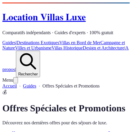
Location Villas Luxe
Comparatifs indépendants · Guides d'experts · 100% gratuit
Guides
|
Destinations Exotiques
Villas en Bord de Mer
Campagne et
Nature
Villes et Urbanisme
Villas Historique
Design et Architecture
|
A
propos
|
Rechercher
Menu
Accueil
Guides
Offres Spéciales et Promotions
💰
Offres Spéciales et Promotions
Découvrez nos dernières offres pour des séjours de luxe.