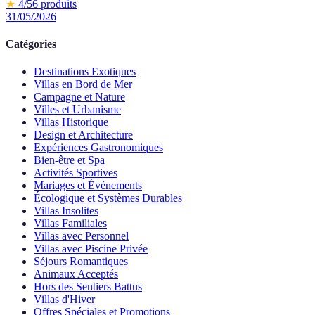
★
4
/5
6
produits
31/05/2026
Catégories
Destinations Exotiques
Villas en Bord de Mer
Campagne et Nature
Villes et Urbanisme
Villas Historique
Design et Architecture
Expériences Gastronomiques
Bien-être et Spa
Activités Sportives
Mariages et Événements
Écologique et Systèmes Durables
Villas Insolites
Villas Familiales
Villas avec Personnel
Villas avec Piscine Privée
Séjours Romantiques
Animaux Acceptés
Hors des Sentiers Battus
Villas d'Hiver
Offres Spéciales et Promotions