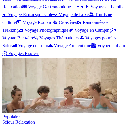
Relaxation
🍽️
Voyage Gastronomique
👨‍👩‍👧‍👦
Voyage en Famille
🌱
Voyage Éco-responsable
💎
Voyage de Luxe
🏛️
Tourisme
Culturel
🎒
Voyage Routard
🛳️
Croisières
🥾
Randonnées et
Trekking
📸
Voyage Photographique
🏕️
Voyage en Camping
💆
Voyage Bien-être
🔍
Voyages Thématiques
👤
Voyages pour les
Solos
🚄
Voyage en Train
🌄
Voyage Authentique
🏙️
Voyage Urbain
⏱️
Voyages Express
Populaire
Séjour Relaxation