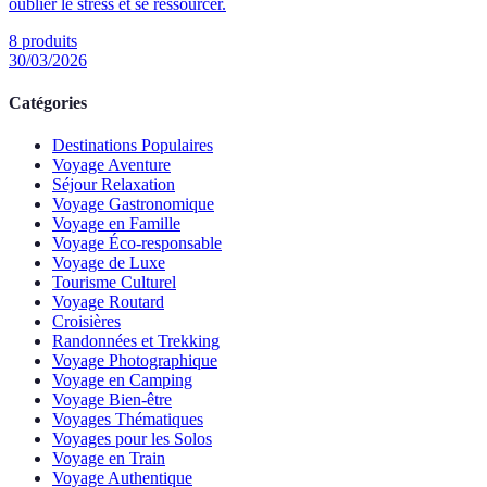
oublier le stress et se ressourcer.
8
produits
30/03/2026
Catégories
Destinations Populaires
Voyage Aventure
Séjour Relaxation
Voyage Gastronomique
Voyage en Famille
Voyage Éco-responsable
Voyage de Luxe
Tourisme Culturel
Voyage Routard
Croisières
Randonnées et Trekking
Voyage Photographique
Voyage en Camping
Voyage Bien-être
Voyages Thématiques
Voyages pour les Solos
Voyage en Train
Voyage Authentique