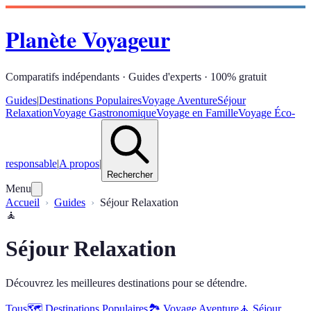
Planète Voyageur
Comparatifs indépendants · Guides d'experts · 100% gratuit
Guides
|
Destinations Populaires
Voyage Aventure
Séjour
Relaxation
Voyage Gastronomique
Voyage en Famille
Voyage Éco-
responsable
|
A propos
|
Rechercher
Menu
Accueil
Guides
Séjour Relaxation
🧘
Séjour Relaxation
Découvrez les meilleures destinations pour se détendre.
Tous
🗺️
Destinations Populaires
🏞️
Voyage Aventure
🧘
Séjour