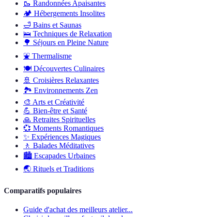
🥾
Randonnées Apaisantes
🏕️
Hébergements Insolites
🛁
Bains et Saunas
🛌
Techniques de Relaxation
🌳
Séjours en Pleine Nature
⛲
Thermalisme
🍽️
Découvertes Culinaires
🚢
Croisières Relaxantes
🏞️
Environnements Zen
🎨
Arts et Créativité
💪
Bien-être et Santé
🙏
Retraites Spirituelles
💞
Moments Romantiques
✨
Expériences Magiques
🚶
Balades Méditatives
🏙️
Escapades Urbaines
🌏
Rituels et Traditions
Comparatifs populaires
Guide d'achat des meilleurs atelier...