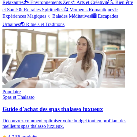
Relaxantes
🏞️
Environnements Zen
🎨
Arts et Créativité
💪
Bien-être
et Santé
🙏
Retraites Spirituelles
💞
Moments Romantiques
✨
Expériences Magiques
🚶
Balades Méditatives
🏙️
Escapades
Urbaines
🌏
Rituels et Traditions
Populaire
Spas et Thalasso
Guide d'achat des spas thalasso luxueux
Découvrez comment optimiser votre budget tout en profitant des
meilleurs spas thalasso luxueux.
★
4.7
/5
6
produits