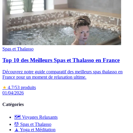
Spas et Thalasso
Top 10 des Meilleurs Spas et Thalasso en France
Découvrez notre guide comparatif des meilleurs spas thalasso en
France pour un moment de relaxation ultime.
★
4.7
/5
3
produits
01/04/2026
Catégories
🗺️
Voyages Relaxants
💆
Spas et Thalasso
🧘
Yoga et Méditation