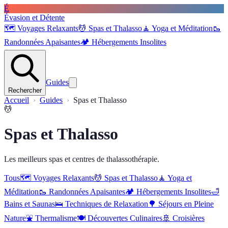
É
Évasion et Détente
🗺️
Voyages Relaxants
💆
Spas et Thalasso
🧘
Yoga et Méditation
🥾
Randonnées Apaisantes
🏕️
Hébergements Insolites
Guides
Rechercher
Accueil
Guides
Spas et Thalasso
💆
Spas et Thalasso
Les meilleurs spas et centres de thalassothérapie.
Tous
🗺️
Voyages Relaxants
💆
Spas et Thalasso
🧘
Yoga et
Méditation
🥾
Randonnées Apaisantes
🏕️
Hébergements Insolites
🛁
Bains et Saunas
🛌
Techniques de Relaxation
🌳
Séjours en Pleine
Nature
⛲
Thermalisme
🍽️
Découvertes Culinaires
🚢
Croisières